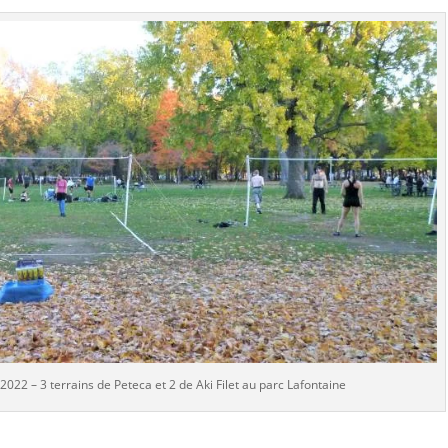
022 – 3 terrains de Peteca et 2 de Aki Filet au parc Lafontaine