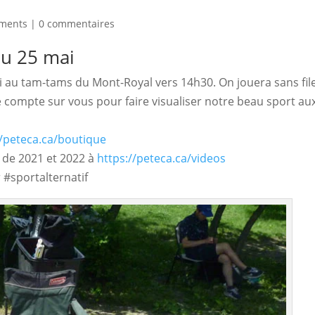
ements
|
0 commentaires
du 25 mai
i au tam-tams du Mont-Royal vers 14h30. On jouera sans file
Je compte sur vous pour faire visualiser notre beau sport au
//peteca.ca/boutique
 de 2021 et 2022 à
https://peteca.ca/videos
#sportalternatif