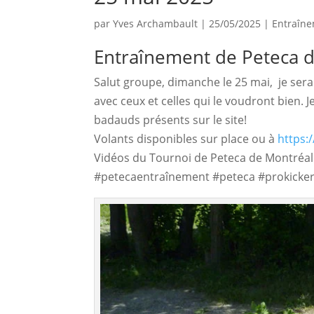
par
Yves Archambault
|
25/05/2025
|
Entraîn
Entraînement de Peteca 
Salut groupe, dimanche le 25 mai, je sera
avec ceux et celles qui le voudront bien. 
badauds présents sur le site!
Volants disponibles sur place ou à
https:
Vidéos du Tournoi de Peteca de Montréal
#petecaentraînement #peteca #prokicker 