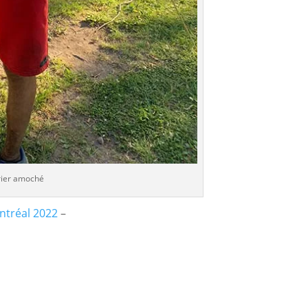
rier amoché
ntréal 2022
–